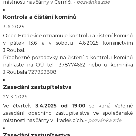
místnosti hasičárny v Černíči. -
pozvánka zde
Kontrola a čištění komínů
3.6.2025
Obec Hradešice oznamuje kontrolu a čištění komínů
v pátek 13.6. a v sobotu 14.6.2025 kominictvím
J.Roubal.
Předběžné požadavky na čištění a kontrolu komínů
nahlaste na OÚ tel.: 378774662 nebo u kominíka
J.Roubala 727939808.
Zasedání zastupitelstva
27.3.2025
Ve čtvrtek
3.4.2025 od 19:00
se koná Veřejné
zasedání obecního zastupitelstva ve společenské
místnosti hasičárny v Hradešicích. -
pozvánka zde
Zasedání zastupitestva