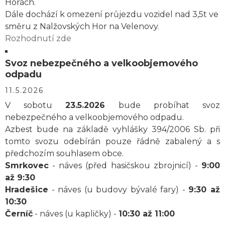
Horách.
Dále dochází k omezení průjezdu vozidel nad 3,5t ve
směru z Nalžovských Hor na Velenovy.
Rozhodnutí zde
Svoz nebezpečného a velkoobjemového
odpadu
11.5.2026
V sobotu
23.5.2026
bude probíhat svoz
nebezpečného a velkoobjemového odpadu.
Azbest bude na základě vyhlášky 394/2006 Sb. při
tomto svozu odebírán pouze řádně zabalený a s
předchozím souhlasem obce.
Smrkovec
- náves (před hasičskou zbrojnicí) -
9:00
až 9:30
Hradešice
- náves (u budovy bývalé fary) -
9:30 až
10:30
Černíč
- náves (u kapličky) -
10:30 až 11:00