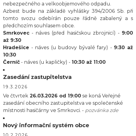
nebezpečného a velkoobjemového odpadu.
Azbest bude na základě vyhlášky 394/2006 Sb. při
tomto svozu odebírán pouze řádně zabalený a s
předchozím souhlasem obce.
Smrkovec
- náves (před hasičskou zbrojnicí) -
9:00
až 9:30
Hradešice
- náves (u budovy bývalé fary) -
9:30 až
10:30
Černíč
- náves (u kapličky) -
10:30 až 11:00
Zasedání zastupitelstva
19.3.2026
Ve čtvrtek
26.03.2026 od 19:00
se koná Veřejné
zasedání obecního zastupitelstva ve společenské
místnosti hasičárny ve Smrkovci. -
pozvánka zde
Nový informační systém obce
10.2.2026