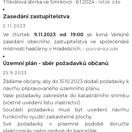
Tříkrálová sbírka ve Smrkovci - 6.1.2024 -
leták zde
Zasedání zastupitelstva
2.11.2023
Ve čtvrtek
9.11.2023 od 19:00
se koná Veřejné
zasedání obecního zastupitelstva ve společenské
místnosti hasičárny v Hradešicích. -
pozvánka zde
Územní plán - sběr požadavků občanů
25.9.2023
Žádáme občany, aby do 15.10.2023 dodali požadavky k
návrhu připravovaného územního plánu.
Vaše požadavky zakreslete do katastrálního snímku
(včetně uvedení listu vlastnictví).
Součástí požadavku musí být uvedení návrhu
funkčního využití zastavitelné plochy.
Své požadavky v písemné podobě doručte
elektronicky nebo osobně do kanceláře