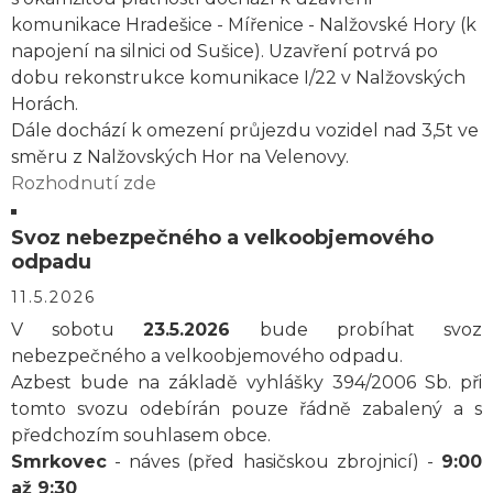
komunikace Hradešice - Mířenice - Nalžovské Hory (k
napojení na silnici od Sušice). Uzavření potrvá po
dobu rekonstrukce komunikace I/22 v Nalžovských
Horách.
Dále dochází k omezení průjezdu vozidel nad 3,5t ve
směru z Nalžovských Hor na Velenovy.
Rozhodnutí zde
Svoz nebezpečného a velkoobjemového
odpadu
11.5.2026
V sobotu
23.5.2026
bude probíhat svoz
nebezpečného a velkoobjemového odpadu.
Azbest bude na základě vyhlášky 394/2006 Sb. při
tomto svozu odebírán pouze řádně zabalený a s
předchozím souhlasem obce.
Smrkovec
- náves (před hasičskou zbrojnicí) -
9:00
až 9:30