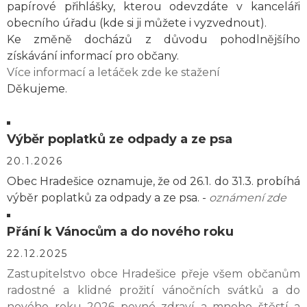
papírové přihlášky, kterou odevzdáte v kanceláři
obecního úřadu (kde si ji můžete i vyzvednout).
Ke změně docházů z důvodu pohodlnějšího
získávání informací pro občany.
Více informací a letáček zde ke stažení
Děkujeme.
Výběr poplatků ze odpady a ze psa
20.1.2026
Obec Hradešice oznamuje, že od 26.1. do 31.3. probíhá
výběr poplatků za odpady a ze psa. -
oznámení zde
Přání k Vánocům a do nového roku
22.12.2025
Zastupitelstvo obce Hradešice přeje všem občanům
radostné a klidné prožití vánočních svátků a do
nového roku 2026 pevné zdraví a mnoho štěstí a