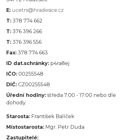
E:
ucetni@hradesice.cz
T:
378 774 662
T:
376 396 266
T:
376 396 556
Fax:
378 774 663
ID dat.schránky:
p4ra8ej
IČO:
00255548
DIČ:
CZ00255548
Úřední hodiny:
středa 7:00 - 17:00 nebo dle
dohody
Starosta:
František Balíček
Místostarosta:
Mgr. Petr Duda
Zastupitelé: