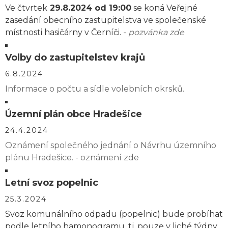
Ve čtvrtek
29.8.2024 od 19:00
se koná Veřejné
zasedání obecního zastupitelstva ve společenské
místnosti hasičárny v Černíči. -
pozvánka zde
Volby do zastupitelstev krajů
6.8.2024
Informace o počtu a sídle volebních okrsků.
Územní plán obce Hradešice
24.4.2024
Oznámení společného jednání o Návrhu územního
plánu Hradešice. - oznámení zde
Letní svoz popelnic
25.3.2024
Svoz komunálního odpadu (popelnic) bude probíhat
podle letního hamonogramu, tj. pouze v liché týdny.