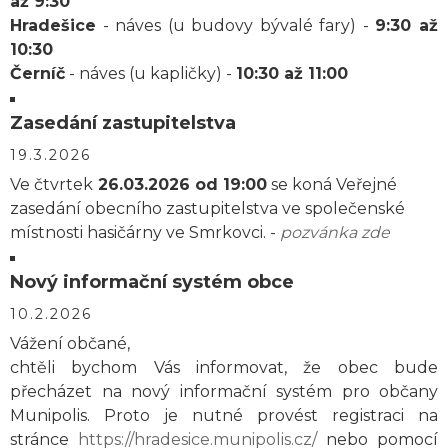
až 9:30
Hradešice
- náves (u budovy bývalé fary) -
9:30 až
10:30
Černíč
- náves (u kapličky) -
10:30 až 11:00
Zasedání zastupitelstva
19.3.2026
Ve čtvrtek
26.03.2026 od 19:00
se koná Veřejné
zasedání obecního zastupitelstva ve společenské
místnosti hasičárny ve Smrkovci. -
pozvánka zde
Nový informační systém obce
10.2.2026
Vážení občané,
chtěli bychom Vás informovat, že obec bude
přecházet na nový informační systém pro občany
Munipolis. Proto je nutné provést registraci na
stránce
https://hradesice.munipolis.cz/
nebo pomocí