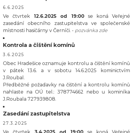
6.6.2025
Ve čtvrtek
12.6.2025 od 19:00
se koná Veřejné
zasedání obecního zastupitelstva ve společenské
místnosti hasičárny v Černíči. -
pozvánka zde
Kontrola a čištění komínů
3.6.2025
Obec Hradešice oznamuje kontrolu a čištění komínů
v pátek 13.6. a v sobotu 14.6.2025 kominictvím
J.Roubal.
Předběžné požadavky na čištění a kontrolu komínů
nahlaste na OÚ tel.: 378774662 nebo u kominíka
J.Roubala 727939808.
Zasedání zastupitelstva
27.3.2025
Ve čtvrtek
3.4.2025 od 19:00
se koná Veřejné