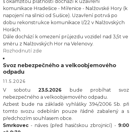
s okamžitou platností dochází k uzavření
komunikace Hradešice - Mířenice - Nalžovské Hory (k
napojení na silnici od Sušice). Uzavření potrvá po
dobu rekonstrukce komunikace I/22 v Nalžovských
Horách.
Dále dochází k omezení průjezdu vozidel nad 3,5t ve
směru z Nalžovských Hor na Velenovy.
Rozhodnutí zde
Svoz nebezpečného a velkoobjemového
odpadu
11.5.2026
V sobotu
23.5.2026
bude probíhat svoz
nebezpečného a velkoobjemového odpadu.
Azbest bude na základě vyhlášky 394/2006 Sb. při
tomto svozu odebírán pouze řádně zabalený a s
předchozím souhlasem obce.
Smrkovec
- náves (před hasičskou zbrojnicí) -
9:00