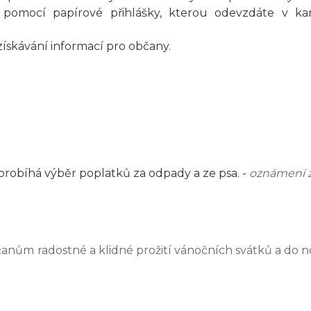
omocí papírové přihlášky, kterou odevzdáte v kanc
skávání informací pro občany.
 probíhá výběr poplatků za odpady a ze psa. -
oznámení 
čanům radostné a klidné prožití vánočních svátků a do 