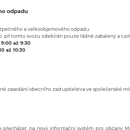
ho odpadu
zpečného a velkoobjemového odpadu.
b. při tomto svozu odebírán pouze řádně zabalený a s 
-
9:00 až 9:30
30 až 10:30
né zasedání obecního zastupitelstva ve společenské mís
 přecházet na nový informační systém pro občany Muni