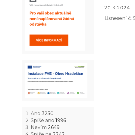
20.3.2024
Usnesení č. 
Ano
3250
Spíše ano
1996
Nevím
2649
Spíše ne
2242