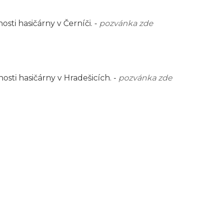
sti hasičárny v Černíči. -
pozvánka zde
sti hasičárny v Hradešicích. -
pozvánka zde