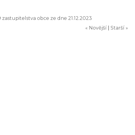
9 zastupitelstva obce ze dne 21.12.2023
« Novější
|
Starší »