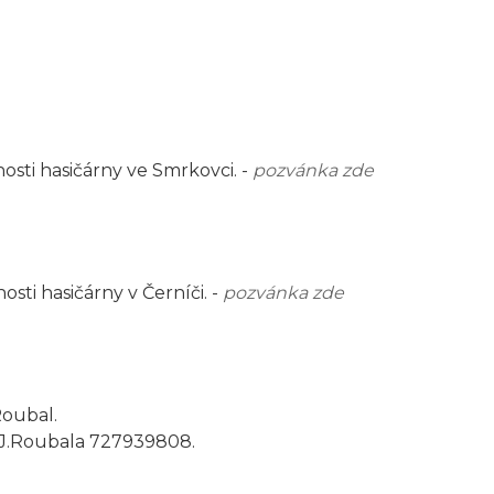
sti hasičárny ve Smrkovci. -
pozvánka zde
sti hasičárny v Černíči. -
pozvánka zde
Roubal.
 J.Roubala 727939808.