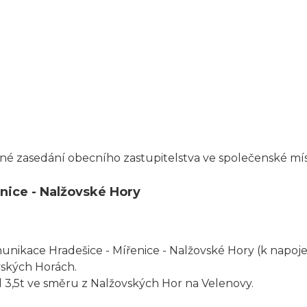
né zasedání obecního zastupitelstva ve společenské míst
nice - Nalžovské Hory
nikace Hradešice - Mířenice - Nalžovské Hory (k napojení
ských Horách.
 3,5t ve směru z Nalžovských Hor na Velenovy.