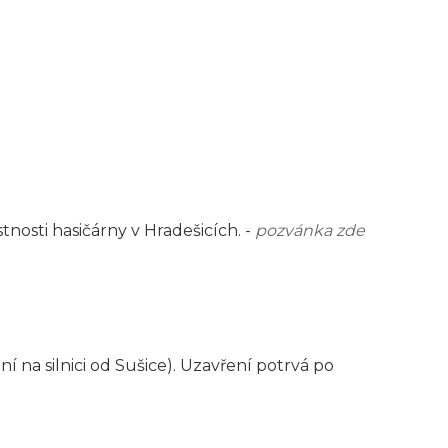
nosti hasičárny v Hradešicích. -
pozvánka zde
 na silnici od Sušice). Uzavření potrvá po