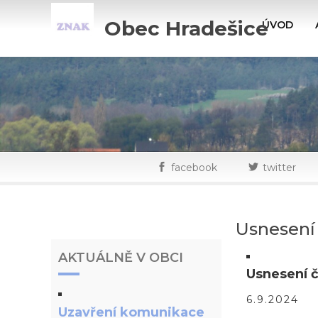
Obec Hradešice
ÚVOD
facebook
twitter
Usnesení 
AKTUÁLNĚ V OBCI
Usnesení č
6.9.2024
Uzavření komunikace