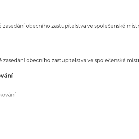
 zasedání obecního zastupitelstva ve společenské místno
 zasedání obecního zastupitelstva ve společenské místno
ování
kování