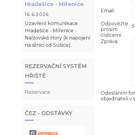
Hradešice - Mířenice
Email:
16.6.2026
Uzavření komunikace
Odpovězte
S
prosím
Hradešice - Mířenice -
číslicemi:
Nalžovské Hory (k napojení
Zpráva:
na silnici od Sušice).
REZERVAČNÍ SYSTÉM
HŘIŠTĚ
Rezervace
Odesláním for
objednateli v
ČEZ - ODSTÁVKY