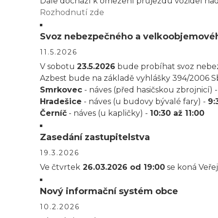
Dále dochází k omezení průjezdu vozidel nad
Rozhodnutí zde
Svoz nebezpečného a velkoobjemové
11.5.2026
V sobotu
23.5.2026
bude probíhat svoz nebe
Azbest bude na základě vyhlášky 394/2006 S
Smrkovec
- náves (před hasičskou zbrojnicí) 
Hradešice
- náves (u budovy bývalé fary) -
9:
Černíč
- náves (u kapličky) -
10:30 až 11:00
Zasedání zastupitelstva
19.3.2026
Ve čtvrtek
26.03.2026 od 19:00
se koná Veřej
Nový informační systém obce
10.2.2026