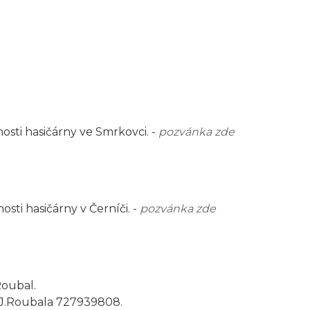
sti hasičárny ve Smrkovci. -
pozvánka zde
sti hasičárny v Černíči. -
pozvánka zde
Roubal.
 J.Roubala 727939808.