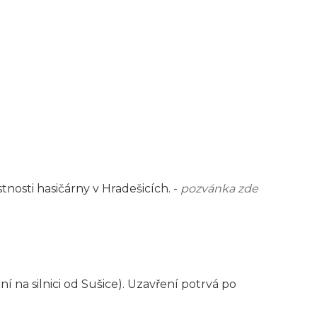
nosti hasičárny v Hradešicích. -
pozvánka zde
 na silnici od Sušice). Uzavření potrvá po