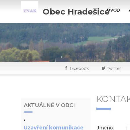
Obec Hradešice
ÚVOD
facebook
twitter
KONTAK
AKTUÁLNĚ V OBCI
Uzavření komunikace
Jméno: