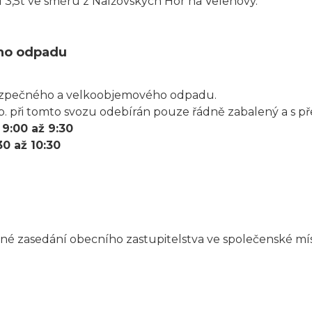
 3,5t ve směru z Nalžovských Hor na Velenovy.
ho odpadu
zpečného a velkoobjemového odpadu.
b. při tomto svozu odebírán pouze řádně zabalený a s 
-
9:00 až 9:30
30 až 10:30
né zasedání obecního zastupitelstva ve společenské mís