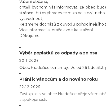
Vážení občané,
chtěli bychom Vás informovat, že obec bude
stránce
https://hradesice.munipolis.cz/
nebo p
vyzvednout).
Ke změně docházů z důvodu pohodlnějšího zí
Více informací a letáček zde ke stažení
Děkujeme.
Výběr poplatků ze odpady a ze psa
20.1.2026
Obec Hradešice oznamuje, že od 26.1. do 31.3.
Přání k Vánocům a do nového roku
22.12.2025
Zastupitelstvo obce Hradešice přeje všem ob
a spokojenosti.