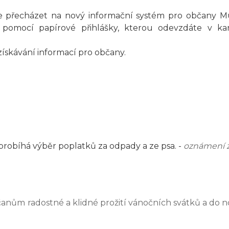
 přecházet na nový informační systém pro občany Muni
omocí papírové přihlášky, kterou odevzdáte v kanc
skávání informací pro občany.
 probíhá výběr poplatků za odpady a ze psa. -
oznámení 
čanům radostné a klidné prožití vánočních svátků a do 