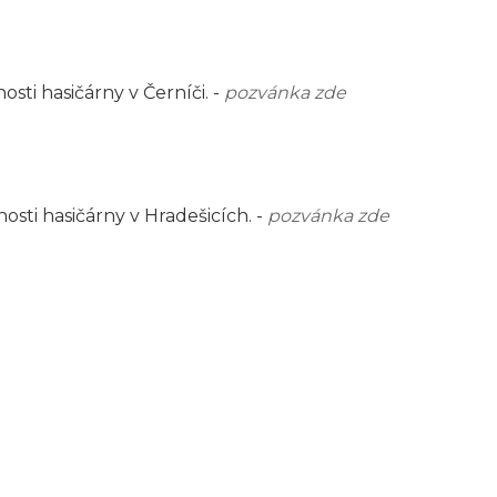
sti hasičárny v Černíči. -
pozvánka zde
sti hasičárny v Hradešicích. -
pozvánka zde