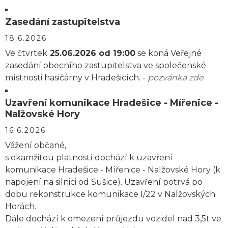
Zasedání zastupitelstva
18.6.2026
Ve čtvrtek
25.06.2026 od 19:00
se koná Veřejné
zasedání obecního zastupitelstva ve společenské
místnosti hasičárny v Hradešicích. -
pozvánka zde
Uzavření komunikace Hradešice - Mířenice -
Nalžovské Hory
16.6.2026
Vážení občané,
s okamžitou platností dochází k uzavření
komunikace Hradešice - Mířenice - Nalžovské Hory (k
napojení na silnici od Sušice). Uzavření potrvá po
dobu rekonstrukce komunikace I/22 v Nalžovských
Horách.
Dále dochází k omezení průjezdu vozidel nad 3,5t ve