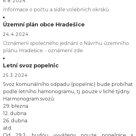
6.8.2024
Informace o počtu a sídle volebních okrsků.
Územní plán obce Hradešice
24.4.2024
Oznámení společného jednání o Návrhu územního
plánu Hradešice. - oznámení zde
Letní svoz popelnic
25.3.2024
Svoz komunálního odpadu (popelnic) bude probíhat
podle letního hamonogramu, tj. pouze v liché týdny.
Harmonogram svozů:
29. března
12. dubna
26. dubna
atd.
Od 29.3. budou vyváženy pouze popelnice s