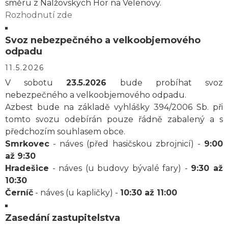
směru z Nalžovských Hor na Velenovy.
Rozhodnutí zde
Svoz nebezpečného a velkoobjemového
odpadu
11.5.2026
V sobotu
23.5.2026
bude probíhat svoz
nebezpečného a velkoobjemového odpadu.
Azbest bude na základě vyhlášky 394/2006 Sb. při
tomto svozu odebírán pouze řádně zabalený a s
předchozím souhlasem obce.
Smrkovec
- náves (před hasičskou zbrojnicí) -
9:00
až 9:30
Hradešice
- náves (u budovy bývalé fary) -
9:30 až
10:30
Černíč
- náves (u kapličky) -
10:30 až 11:00
Zasedání zastupitelstva