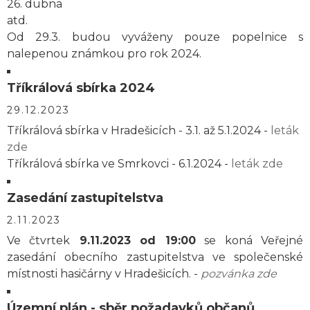
26. dubna
atd.
Od 29.3. budou vyváženy pouze popelnice s
nalepenou známkou pro rok 2024.
Tříkrálová sbírka 2024
29.12.2023
Tříkrálová sbírka v Hradešicích - 3.1. až 5.1.2024 -
leták
zde
Tříkrálová sbírka ve Smrkovci - 6.1.2024 -
leták zde
Zasedání zastupitelstva
2.11.2023
Ve čtvrtek
9.11.2023 od 19:00
se koná Veřejné
zasedání obecního zastupitelstva ve společenské
místnosti hasičárny v Hradešicích. -
pozvánka zde
Územní plán - sběr požadavků občanů