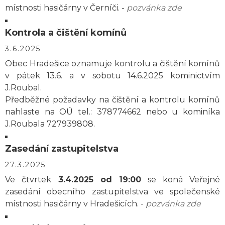
místnosti hasičárny v Černíči. -
pozvánka zde
Kontrola a čištění komínů
3.6.2025
Obec Hradešice oznamuje kontrolu a čištění komínů
v pátek 13.6. a v sobotu 14.6.2025 kominictvím
J.Roubal.
Předběžné požadavky na čištění a kontrolu komínů
nahlaste na OÚ tel.: 378774662 nebo u kominíka
J.Roubala 727939808.
Zasedání zastupitelstva
27.3.2025
Ve čtvrtek
3.4.2025 od 19:00
se koná Veřejné
zasedání obecního zastupitelstva ve společenské
místnosti hasičárny v Hradešicích. -
pozvánka zde