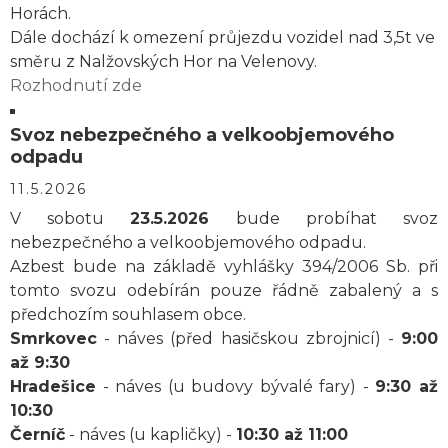
Horách.
Dále dochází k omezení průjezdu vozidel nad 3,5t ve
směru z Nalžovských Hor na Velenovy.
Rozhodnutí zde
Svoz nebezpečného a velkoobjemového
odpadu
11.5.2026
V sobotu
23.5.2026
bude probíhat svoz
nebezpečného a velkoobjemového odpadu.
Azbest bude na základě vyhlášky 394/2006 Sb. při
tomto svozu odebírán pouze řádně zabalený a s
předchozím souhlasem obce.
Smrkovec
- náves (před hasičskou zbrojnicí) -
9:00
až 9:30
Hradešice
- náves (u budovy bývalé fary) -
9:30 až
10:30
Černíč
- náves (u kapličky) -
10:30 až 11:00