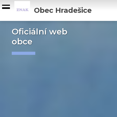
Obec Hradešice
Přejeme Vám
krásný den