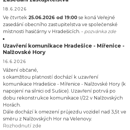
18.6.2026
Ve čtvrtek
25.06.2026 od 19:00
se koná Veřejné
zasedání obecního zastupitelstva ve společenské
místnosti hasičárny v Hradešicích. -
pozvánka zde
Uzavření komunikace Hradešice - Mířenice -
Nalžovské Hory
16.6.2026
Vážení občané,
s okamžitou platností dochází k uzavření
komunikace Hradešice - Mířenice - Nalžovské Hory (k
napojení na silnici od Sušice). Uzavření potrvá po
dobu rekonstrukce komunikace I/22 v Nalžovských
Horách.
Dále dochází k omezení průjezdu vozidel nad 3,5t ve
směru z Nalžovských Hor na Velenovy.
Rozhodnutí zde