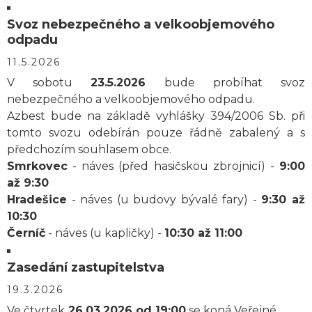
Svoz nebezpečného a velkoobjemového
odpadu
11.5.2026
V sobotu
23.5.2026
bude probíhat svoz
nebezpečného a velkoobjemového odpadu.
Azbest bude na základě vyhlášky 394/2006 Sb. při
tomto svozu odebírán pouze řádně zabalený a s
předchozím souhlasem obce.
Smrkovec
- náves (před hasičskou zbrojnicí) -
9:00
až 9:30
Hradešice
- náves (u budovy bývalé fary) -
9:30 až
10:30
Černíč
- náves (u kapličky) -
10:30 až 11:00
Zasedání zastupitelstva
19.3.2026
Ve čtvrtek
26.03.2026 od 19:00
se koná Veřejné