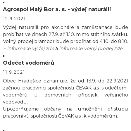
Agrospol Malý Bor a. s. - výdej naturálií
12.9.2021
Výdej naturalií pro akcionáře a zaměstanace bude
probíhat ve dnech 27.9. až 1.10. mimo státního svátku.
Volný prodej brambor bude probíhat od 4.10. do 8.10.
-
informace výdej zde
a
informace volný prodej zde
Odečet vodoměrů
11.9.2021
Obec Hradešice
oznamuje, že od
13.9. do 22.9.2021
začnou pracovníci společnosti
ČEVAK a.s. s odečtem
vodoměrů u domovních přípojek veřejného
vodovodu
.
Upozorňujeme občany na umožnění přístupu
pracovníků společnosti ČEVAK a.s., k vodoměrům.