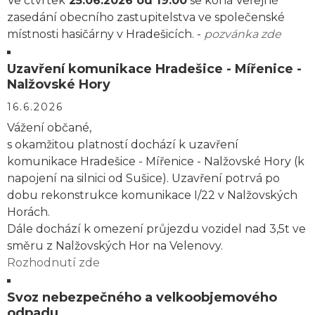
Ve čtvrtek
25.06.2026 od 19:00
se koná Veřejné
zasedání obecního zastupitelstva ve společenské
místnosti hasičárny v Hradešicích. -
pozvánka zde
Uzavření komunikace Hradešice - Mířenice -
Nalžovské Hory
16.6.2026
Vážení občané,
s okamžitou platností dochází k uzavření
komunikace Hradešice - Mířenice - Nalžovské Hory (k
napojení na silnici od Sušice). Uzavření potrvá po
dobu rekonstrukce komunikace I/22 v Nalžovských
Horách.
Dále dochází k omezení průjezdu vozidel nad 3,5t ve
směru z Nalžovských Hor na Velenovy.
Rozhodnutí zde
Svoz nebezpečného a velkoobjemového
odpadu