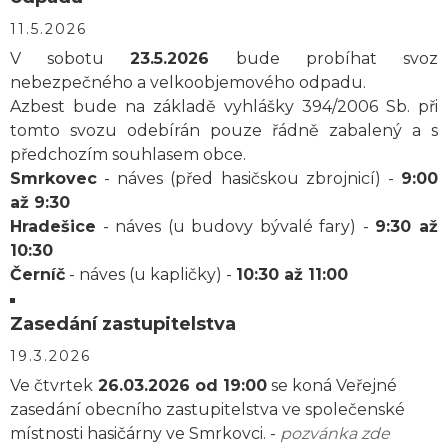
11.5.2026
V sobotu
23.5.2026
bude probíhat svoz
nebezpečného a velkoobjemového odpadu.
Azbest bude na základě vyhlášky 394/2006 Sb. při
tomto svozu odebírán pouze řádně zabalený a s
předchozím souhlasem obce.
Smrkovec
- náves (před hasičskou zbrojnicí) -
9:00
až 9:30
Hradešice
- náves (u budovy bývalé fary) -
9:30 až
10:30
Černíč
- náves (u kapličky) -
10:30 až 11:00
Zasedání zastupitelstva
19.3.2026
Ve čtvrtek
26.03.2026 od 19:00
se koná Veřejné
zasedání obecního zastupitelstva ve společenské
místnosti hasičárny ve Smrkovci. -
pozvánka zde